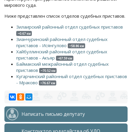
мирового суда.
Ниже представлен список отделов судебных приставов.
Зилаирский районный отдел судебных приставов
~0.67 км
Зианчуринский районный отдел судебных
приставов - Исянгулово
~58.86 км
Хайбуллинский районный отдел судебных
приставов - Акъяр
~67.59 км
Баймакский межрайонный отдел судебных
приставов
~70.52 км
Кугарчинский районный отдел судебных приставов
- Мраково
~76.67 км
Написать письмо депутату
Конструктор ходатайства об УДО