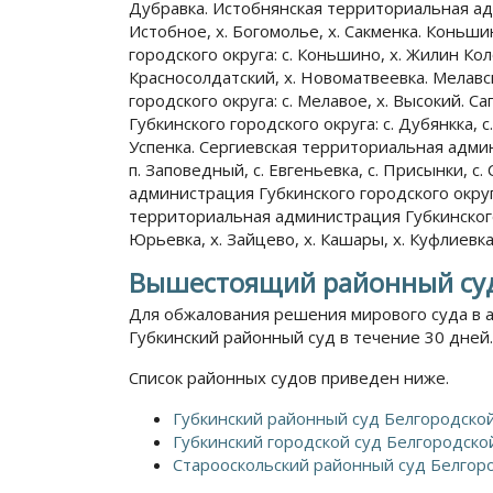
Дубравка. Истобнянская территориальная адм
Истобное, х. Богомолье, х. Сакменка. Конь
городского округа: с. Коньшино, х. Жилин Кол
Красносолдатский, х. Новоматвеевка. Мелав
городского округа: с. Мелавое, х. Высокий.
Губкинского городского округа: с. Дубянкка, с.
Успенка. Сергиевская территориальная админ
п. Заповедный, с. Евгеньевка, с. Присынки, с
администрация Губкинского городского округа
территориальная администрация Губкинского г
Юрьевка, х. Зайцево, х. Кашары, х. Куфлиевка
Вышестоящий районный су
Для обжалования решения мирового суда в 
Губкинский районный суд в течение 30 дней.
Список районных судов приведен ниже.
Губкинский районный суд Белгородско
Губкинский городской суд Белгородско
Старооскольский районный суд Белгор