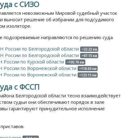
уда с СИЗО
тавляется невозможным Мировой судебный участок
ти выносит решение об избрании для подсудимого
ом изоляторе.
е подозреваемые направляются по решению суда.
 России по Белгородской области
~22.22 км
 России по Белгородской области
~97.15 км
 России по Курской области
~105.76 км
 России по Воронежской области
~118.63 км
 России по Воронежской области
~123.15 км
уда с ФССП
района Белгородской области тесно взаимодействует
твом судьи они обеспечивают порядок в зале
тавы гарантируют принудительное исполнение
приставов.
приставов