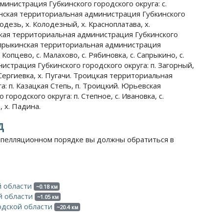
инистрация Губкинского городского округа: с.
шинская территориальная администрация Губкинского
одезь, х. Колодезный, х. Красноплатава, х.
ская территориальная администрация Губкинского
 Сапрыкинская территориальная администрация
 Копцево, с. Малахово, с. Рябиновка, с. Сапрыкино, с.
истрация Губкинского городского округа: п. Загорный,
. Сергиевка, х. Пугачи. Троицкая территориальная
: п. Казацкая Степь, п. Троицкий. Юрьевская
ородского округа: п. Степное, с. Ивановка, с.
, х. Падина.
д
апелляционном порядке вы должны обратиться в
й области
~0.18 км
й области
~1.05 км
одской области
~20.4 км