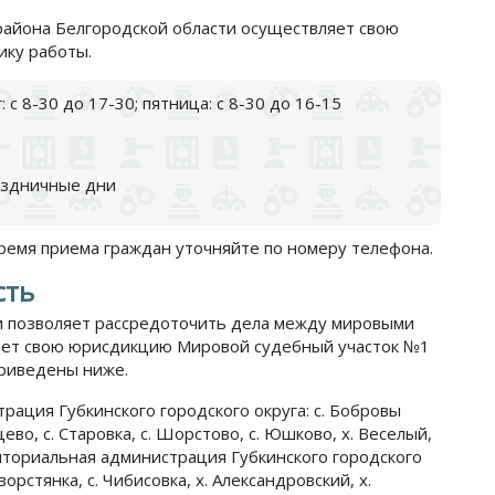
района Белгородской области осуществляет свою
ику работы.
 с 8-30 до 17-30; пятница: с 8-30 до 16-15
аздничные дни
время приема граждан уточняйте по номеру телефона.
сть
 позволяет рассредоточить дела между мировыми
няет свою юрисдикцию Мировой судебный участок №1
приведены ниже.
ация Губкинского городского округа: с. Бобровы
цево, с. Старовка, с. Шорстово, с. Юшково, х. Веселый,
риториальная администрация Губкинского городского
Хворстянка, с. Чибисовка, х. Александровский, х.